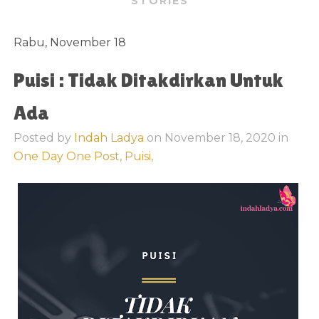
STORIES
Rabu, November 18
Puisi : Tidak Ditakdirkan Untuk
Ada
Posted by
Indah Ladya
on
November 18, 2020
in
One Day One Post,
Puisi,