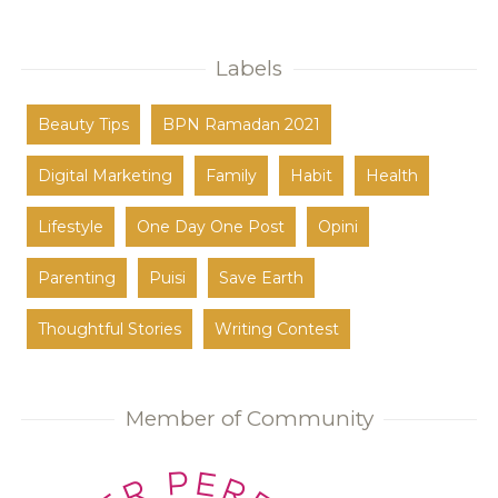
Labels
Beauty Tips
BPN Ramadan 2021
Digital Marketing
Family
Habit
Health
Lifestyle
One Day One Post
Opini
Parenting
Puisi
Save Earth
Thoughtful Stories
Writing Contest
Member of Community