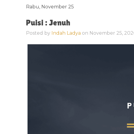
Rabu, November 25
Puisi : Jenuh
Posted by
Indah Ladya
on
November 25, 20