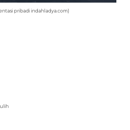
tasi pribadi indahladya.com)
ulih