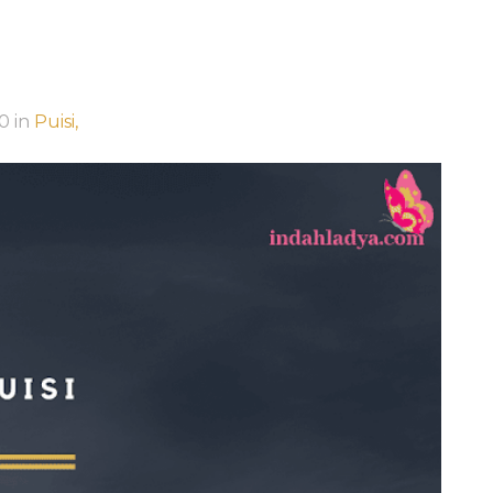
20
in
Puisi,