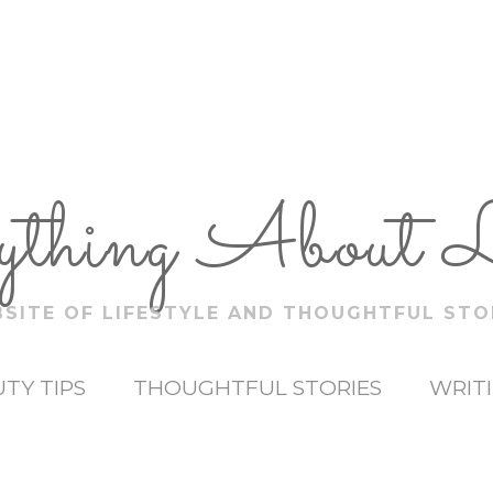
ything About 
SITE OF LIFESTYLE AND THOUGHTFUL STO
TY TIPS
THOUGHTFUL STORIES
WRIT