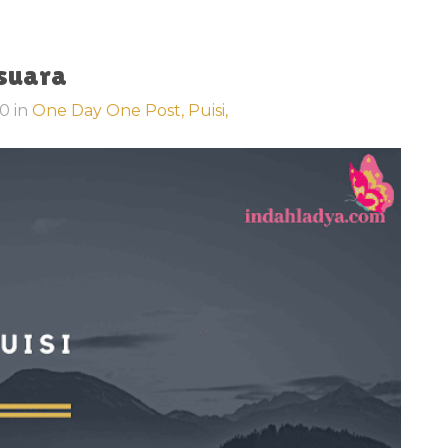
rsuara
20
in
One Day One Post,
Puisi,