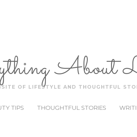
ything About 
SITE OF LIFESTYLE AND THOUGHTFUL STO
TY TIPS
THOUGHTFUL STORIES
WRIT