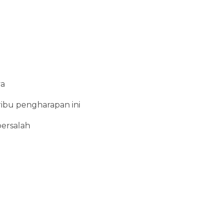
ya
bu pengharapan ini
bersalah