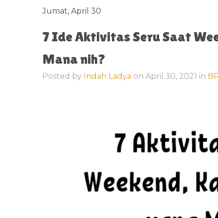
Jumat, April 30
7 Ide Aktivitas Seru Saat We
Mana nih?
Posted by
Indah Ladya
on
April 30, 2021
in
BP