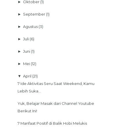
►
Oktober
(1)
►
September
(1)
►
Agustus
(3)
►
Juli
(6)
►
Juni
(1)
►
Mei
(12)
▼
April
(21)
7 Ide Aktivitas Seru Saat Weekend, Kamu
Lebih Suka...
Yuk, Belajar Masak dari Channel Youtube
Berikut Ini!
7 Manfaat Positif di Balik Hobi Melukis