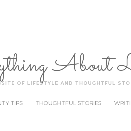
ything About 
SITE OF LIFESTYLE AND THOUGHTFUL STO
TY TIPS
THOUGHTFUL STORIES
WRIT