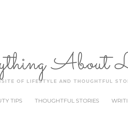
ything About 
SITE OF LIFESTYLE AND THOUGHTFUL STO
TY TIPS
THOUGHTFUL STORIES
WRIT