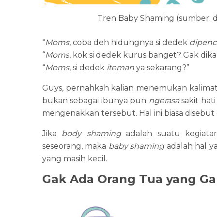
Tren Baby Shaming (sumber: d
“
Moms
, coba deh hidungnya si dedek
dipenc
“
Moms
, kok si dedek kurus banget? Gak dika
“
Moms
, si dedek
iteman
ya sekarang?”
Guys, pernahkah kalian menemukan kalimat-
bukan sebagai ibunya pun
ngerasa
sakit hat
mengenakkan tersebut. Hal ini biasa disebu
Jika
body shaming
adalah suatu kegiata
seseorang, maka
baby shaming
adalah hal y
yang masih kecil.
Gak Ada Orang Tua yang G