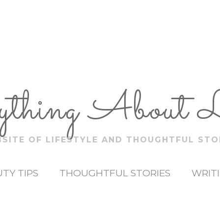
ything About 
SITE OF LIFESTYLE AND THOUGHTFUL STO
TY TIPS
THOUGHTFUL STORIES
WRIT