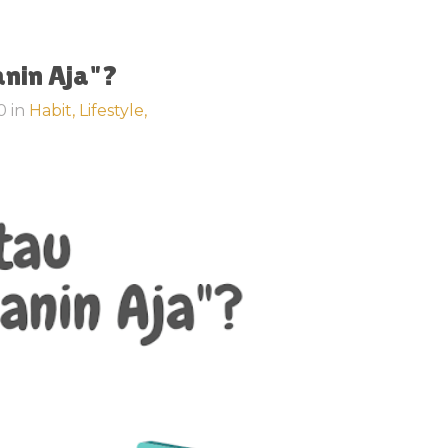
nin Aja"?
20
in
Habit,
Lifestyle,