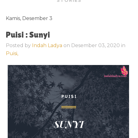
STORIES
Kamis, Desember 3
Puisi : Sunyi
Posted by
Indah Ladya
on
Desember 03, 2020
in
Puisi,