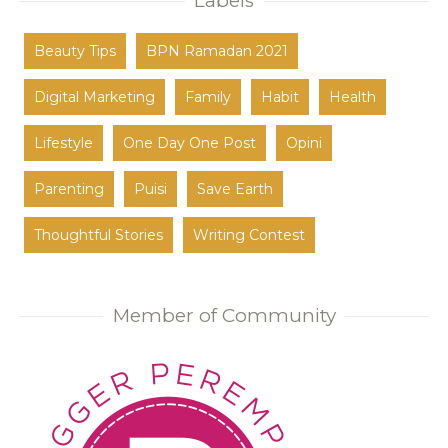
Labels
Beauty Tips
BPN Ramadan 2021
Digital Marketing
Family
Habit
Health
Lifestyle
One Day One Post
Opini
Parenting
Puisi
Save Earth
Thoughtful Stories
Writing Contest
Member of Community