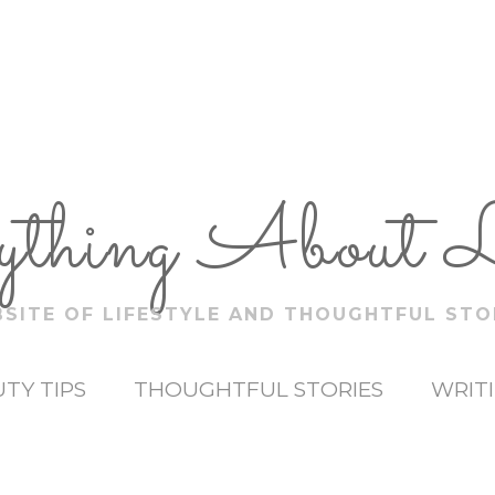
ything About 
SITE OF LIFESTYLE AND THOUGHTFUL STO
TY TIPS
THOUGHTFUL STORIES
WRIT