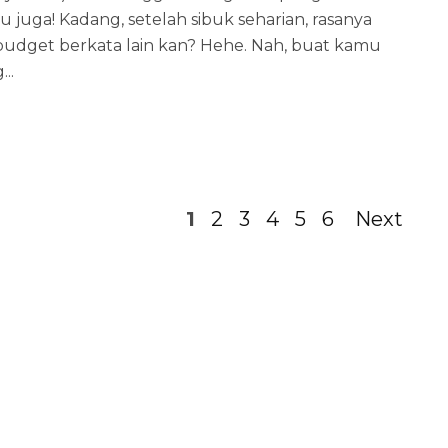
ku juga! Kadang, setelah sibuk seharian, rasanya
. budget berkata lain kan? Hehe. Nah, buat kamu
..
1
2
3
4
5
6
Next