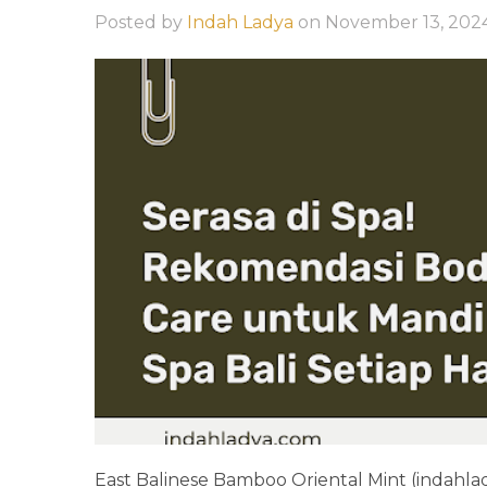
Posted by
Indah Ladya
on
November 13, 202
East Balinese Bamboo Oriental Mint (indah