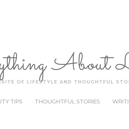
ything About 
SITE OF LIFESTYLE AND THOUGHTFUL STO
TY TIPS
THOUGHTFUL STORIES
WRIT