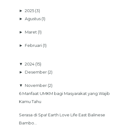
►
2025
(3)
►
Agustus
(1)
►
Maret
(1)
►
Februari
(1)
▼
2024
(15)
►
Desember
(2)
▼
November
(2)
6 Manfaat UMKM bagi Masyarakat yang Wajib
Kamu Tahu
Serasa di Spa! Earth Love Life East Balinese
Bambo...