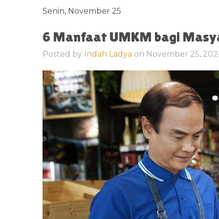
Senin, November 25
6 Manfaat UMKM bagi Masya
Posted by
Indah Ladya
on
November 25, 20