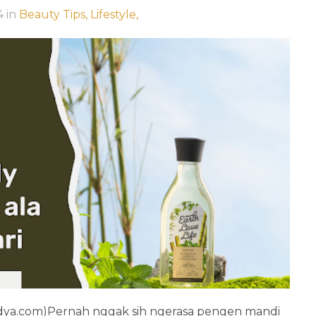
4
in
Beauty Tips,
Lifestyle,
ladya.com)Pernah nggak sih ngerasa pengen mandi