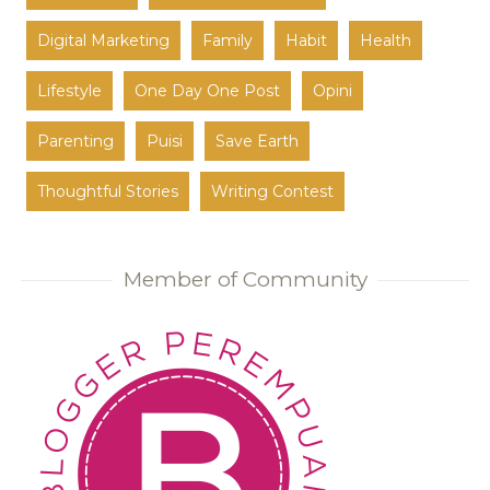
Digital Marketing
Family
Habit
Health
Lifestyle
One Day One Post
Opini
Parenting
Puisi
Save Earth
Thoughtful Stories
Writing Contest
Member of Community