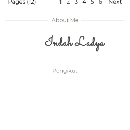
Pages (12)
1
2
3
4
5
6
Next
About Me
Indah Ladya
Pengikut