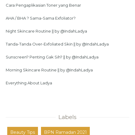
Cara Pengaplikasian Toner yang Benar
AHA / BHA ? Sama-Sama Exfoliator?
Night Skincare Routine || by @IndahLadya
Tanda-Tanda Over-Exfoliated Skin || by @IndahLadya
Sunscreen? Penting Gak Sih? || by @IndahLadya
Morning Skincare Routine || by @IndahLadya
Everything About Ladya
Labels
Beauty Tips
BPN Ramadan 2021