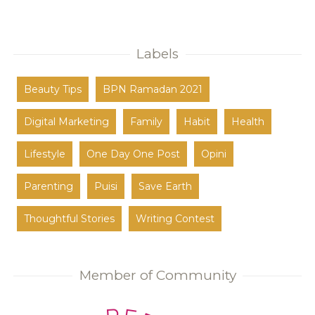
Labels
Beauty Tips
BPN Ramadan 2021
Digital Marketing
Family
Habit
Health
Lifestyle
One Day One Post
Opini
Parenting
Puisi
Save Earth
Thoughtful Stories
Writing Contest
Member of Community