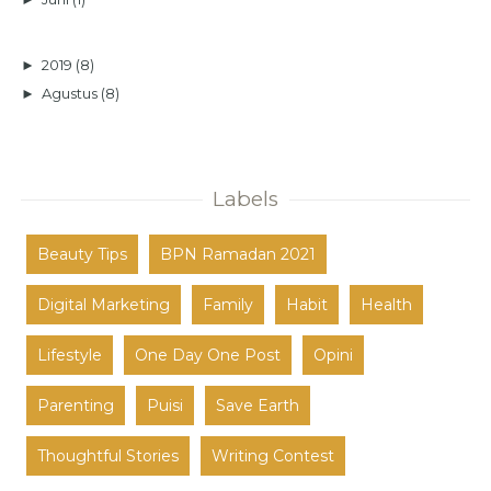
►
2019
(8)
►
Agustus
(8)
Labels
Beauty Tips
BPN Ramadan 2021
Digital Marketing
Family
Habit
Health
Lifestyle
One Day One Post
Opini
Parenting
Puisi
Save Earth
Thoughtful Stories
Writing Contest