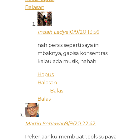
Balasan
Indah Ladya
10/9/20 13:56
nah persis seperti saya ini
mbaknya, gabisa konsentrasi
kalau ada musik, hahah
Hapus
Balasan
Balas
Balas
Martin Setiawan
9/9/20 22:42
Pekerjaanku membuat tools supaya