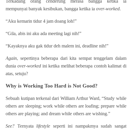
Terkadang orang cenderung merasa bangga ketika ia
mempunyai banyak kesibukan, bangga ketika ia
over-worked
.
“Aku kemarin tidur 4 jam doang loh!”
“Gila, abis ini aku ada meeting lagi nih!”
“Kayaknya aku gak tidur deh malem ini, deadline nih!”
Again
, sepertinya beberapa dari kita sempat tenggelam dalam
dunia
over-worked
ini ketika melihat beberapa contoh kalimat di
atas, setuju?
Why is Working Too Hard is Not Good?
Sebuah kutipan terkenal dari William Arthur Ward, “Study while
others are sleeping; work while others are loafing; prepare while
others are playing; and dream while others are wishing.”
See?
Ternyata
lifestyle
seperti ini nampakmya sudah sangat