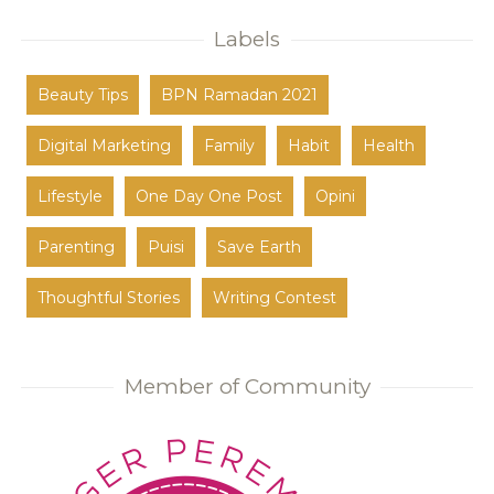
Labels
Beauty Tips
BPN Ramadan 2021
Digital Marketing
Family
Habit
Health
Lifestyle
One Day One Post
Opini
Parenting
Puisi
Save Earth
Thoughtful Stories
Writing Contest
Member of Community