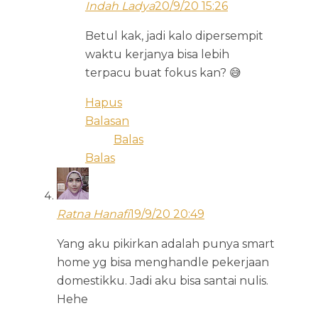
Indah Ladya
20/9/20 15:26
Betul kak, jadi kalo dipersempit
waktu kerjanya bisa lebih
terpacu buat fokus kan? 😅
Hapus
Balasan
Balas
Balas
Ratna Hanafi
19/9/20 20:49
Yang aku pikirkan adalah punya smart
home yg bisa menghandle pekerjaan
domestikku. Jadi aku bisa santai nulis.
Hehe