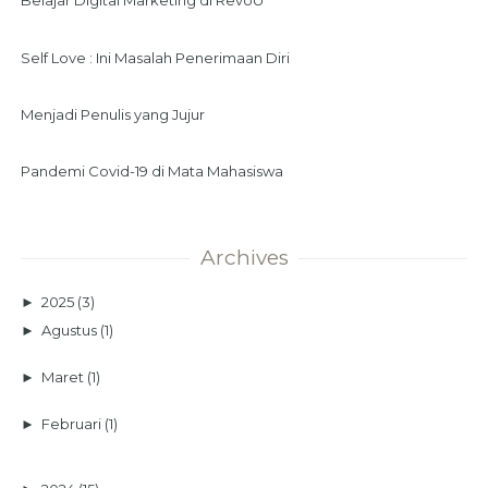
Belajar Digital Marketing di RevoU
Self Love : Ini Masalah Penerimaan Diri
Menjadi Penulis yang Jujur
Pandemi Covid-19 di Mata Mahasiswa
Archives
►
2025
(3)
►
Agustus
(1)
►
Maret
(1)
►
Februari
(1)