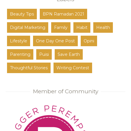
Beauty Tips
BPN Ramadan 2021
Digital Marketing
Family
Habit
Health
Lifestyle
One Day One Post
Opini
Parenting
Puisi
Save Earth
Thoughtful Stories
Writing Contest
Member of Community