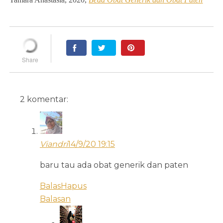
2 komentar:
Viandri
14/9/20 19:15
baru tau ada obat generik dan paten
Balas
Hapus
Balasan