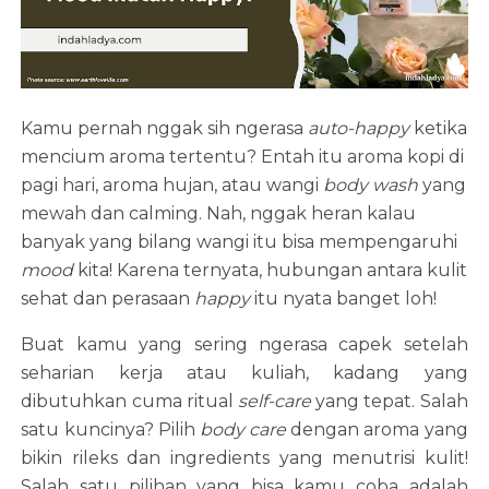
Kamu pernah nggak sih ngerasa
auto-happy
ketika
mencium aroma tertentu? Entah itu aroma kopi di
pagi hari, aroma hujan, atau wangi
body wash
yang
mewah dan calming. Nah, nggak heran kalau
banyak yang bilang wangi itu bisa mempengaruhi
mood
kita! Karena ternyata, hubungan antara kulit
sehat dan perasaan
happy
itu nyata banget loh!
Buat kamu yang sering ngerasa capek setelah
seharian kerja atau kuliah, kadang yang
dibutuhkan cuma ritual
self-care
yang tepat. Salah
satu kuncinya? Pilih
body care
dengan aroma yang
bikin rileks dan ingredients yang menutrisi kulit!
Salah satu pilihan yang bisa kamu coba adalah