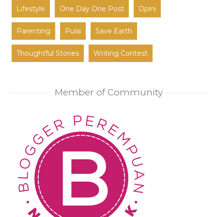
Lifestyle
One Day One Post
Opini
Parenting
Puisi
Save Earth
Thoughtful Stories
Writing Contest
Member of Community